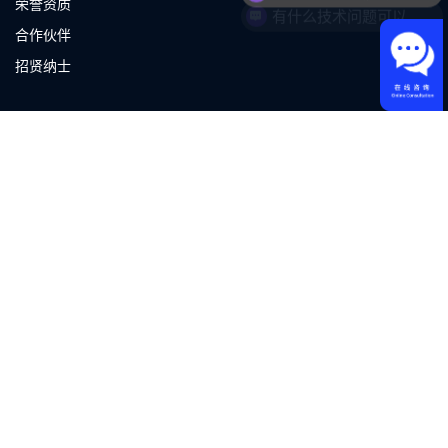
荣誉资质
有什么技术问题可以帮您?
合作伙伴
招贤纳士
公司资讯
企业动态
开发者资源
立即咨询
联系我们
sale@ansilic.com
0592-6228-898
厦门市集美区杏林湾路502号38层