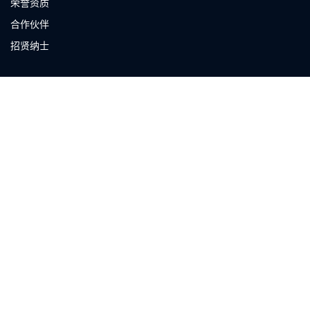
荣誉资质
合作伙伴
招贤纳士
公司资讯
企业动态
开发者资源
立即咨询
联系我们
sale@ansilic.com
0592-6228-898
厦门市集美区杏林湾路502号38层