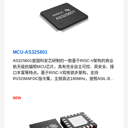
MCU-AS32S601
AS32S601是国科安芯研制的一款基于RISC-V架构的商业
航天级抗辐照MCU芯片，具有完全自主可控、高安全、接
口丰富等特点。基于RISC-V双核锁步架构，支持
RV32IMAFDC指令集，主频高达180MHz，按照ASIL-B功
能安全等级设计，支持CANFD、以太网、PWM、ADC、
ACMP、DAC等接口。采用先进抗辐照加固设计，可应用
于商业航天等高安全需求场景。提供国产化证明，芯片设
NEW
计、生产、封装、测试、认证等全流程国产化。