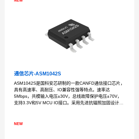
NEW
通信芯片-ASM1042S
ASM1042S是国科安芯研制的一款CANFD通信接口芯片，
具有高速率、高耐压、IO兼容性强等特点。速率达
5Mbps，共模输入电压±30V，总线故障保护电压±70V，
支持3.3V和5V MCU IO接口。采用先进抗辐照加固设计，
可应用于商业航天、军工等高安全应用场景。提供国产化
证明并通过AEC-Q100车规认证，芯片设计、生产、封
装、测试等全流程国产化，和TJA1042、TCAN1042完全
NEW
兼容。